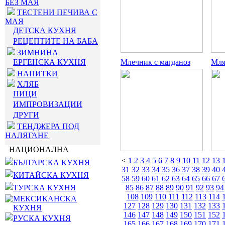
БЕЗ МАЯ
ТЕСТЕНИ ПЕЧИВА С
МАЯ
ДЕТСКА КУХНЯ
РЕЦЕПТИТЕ НА БАБА
ЗИМНИНА
ЕРГЕНСКА КУХНЯ
Млечник с магданоз
Мля
НАПИТКИ
ХЛЯБ
ПИЦИ
ИМПРОВИЗАЦИИ
ДРУГИ
ТЕНДЖЕРА ПОД
НАЛЯГАНЕ
НАЦИОНАЛНА
<
1
2
3
4
5
6
7
8
9
10
11
12
13
БЪЛГАРСКА КУХНЯ
31
32
33
34
35
36
37
38
39
40
КИТАЙСКА КУХНЯ
58
59
60
61
62
63
64
65
66
67
ТУРСКА КУХНЯ
85
86
87
88
89
90
91
92
93
94
108
109
110
111
112
113
114
МЕКСИКАНСКА
127
128
129
130
131
132
133
КУХНЯ
146
147
148
149
150
151
152
РУСКА КУХНЯ
165
166
167
168
169
170
171