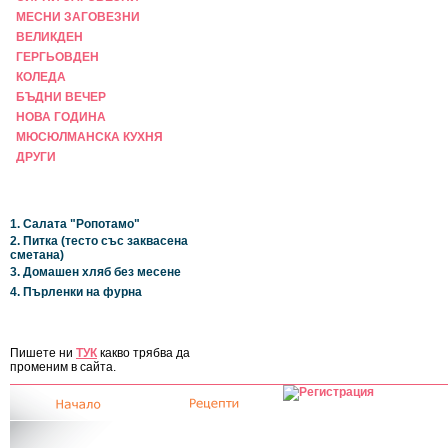
МЕСНИ ЗАГОВЕЗНИ
ВЕЛИКДЕН
ГЕРГЬОВДЕН
КОЛЕДА
БЪДНИ ВЕЧЕР
НОВА ГОДИНА
МЮСЮЛМАНСКА КУХНЯ
ДРУГИ
НАЙ-НОВИ
1. Салата "Ропотамо"
2. Питка (тесто със заквасена
сметана)
3. Домашен хляб без месене
4. Пърленки на фурна
ЗА САЙТА
Пишете ни
ТУК
какво трябва да
променим в сайта.