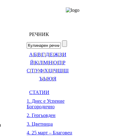
РЕЧНИК
А
|
Б
|
В
|
Г
|
Д
|
Е
|
Ж
|
З
|
И
Й
|
К
|
Л
|
М
|
Н
|
О
|
П
|
Р
С
|
Т
|
У
|
Ф
|
Х
|
Ц
|
Ч
|
Ш
|
Щ
Ъ
|
Ь
|
Ю
|
Я
СТАТИИ
1. Днес е Успение
Богородично
2. Гергьовден
3. Цветница
а
4. 25 март – Благовец