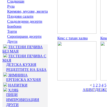
Сладкиши
Рула
Кремове, мусове, желета
Плодови салати
Сладоледени десерти
Бонбони
Торти
Сиропирани десерти
Кекс с тахан халва
Кек
Други
ТЕСТЕНИ ПЕЧИВА
БЕЗ МАЯ
ТЕСТЕНИ ПЕЧИВА С
МАЯ
ДЕТСКА КУХНЯ
РЕЦЕПТИТЕ НА БАБА
ЗИМНИНА
ЕРГЕНСКА КУХНЯ
НАПИТКИ
<
1
2
3
4
5
А
|
Б
|
В
|
Г
|
Д
|
Е
|
Ж
|
ХЛЯБ
ПИЦИ
ИМПРОВИЗАЦИИ
ДРУГИ