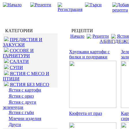
КАТЕГОРИИ
РЕЦЕПТИ
Начало
Рецепти
Ястия
ПРЕДЯСТИЯ И
А
|
Б
|
В
|
Г
|
Д
|
Е
|
Ж
|
ЗАКУСКИ
СОСОВЕ И
Хрупкави картофи с
Зел
ГАРНИТУРИ
билки и подправки
зал
САЛАТИ
СУПИ
ЯСТИЯ С МЕСО И
ПТИЦИ
ЯСТИЯ БЕЗ МЕСО
Ястия с картофи
Ястия с ориз
Ястия с други
зеленчуци
Ястия с гъби
Кюфтета от праз
Кар
Млечни изделия
сир
Други