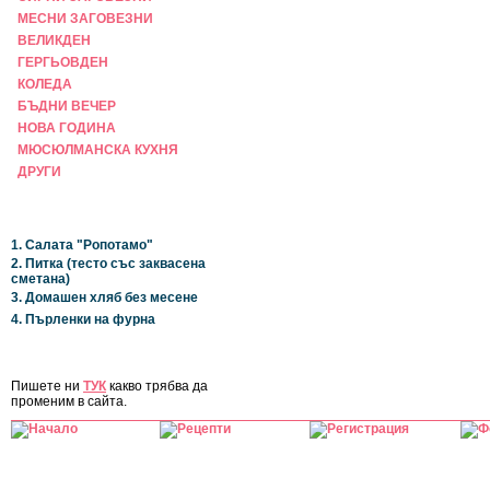
МЕСНИ ЗАГОВЕЗНИ
ВЕЛИКДЕН
ГЕРГЬОВДЕН
КОЛЕДА
БЪДНИ ВЕЧЕР
НОВА ГОДИНА
МЮСЮЛМАНСКА КУХНЯ
ДРУГИ
НАЙ-НОВИ
1. Салата "Ропотамо"
2. Питка (тесто със заквасена
сметана)
3. Домашен хляб без месене
4. Пърленки на фурна
ЗА САЙТА
Пишете ни
ТУК
какво трябва да
променим в сайта.