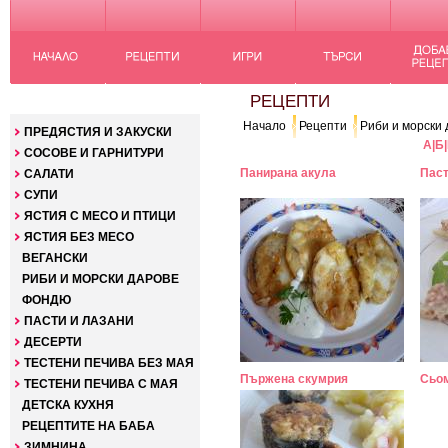
КАТЕГОРИИ
РЕЦЕПТИ
Начало
Рецепти
Риби и морски
ПРЕДЯСТИЯ И ЗАКУСКИ
А
|
Б
|
СОСОВЕ И ГАРНИТУРИ
Панирана акула
Паст
САЛАТИ
СУПИ
ЯСТИЯ С МЕСО И ПТИЦИ
ЯСТИЯ БЕЗ МЕСО
ВЕГАНСКИ
РИБИ И МОРСКИ ДАРОВЕ
ФОНДЮ
ПАСТИ И ЛАЗАНИ
ДЕСЕРТИ
ТЕСТЕНИ ПЕЧИВА БЕЗ МАЯ
Пържена скумрия
Сьом
ТЕСТЕНИ ПЕЧИВА С МАЯ
ДЕТСКА КУХНЯ
РЕЦЕПТИТЕ НА БАБА
ЗИМНИНА