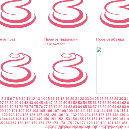
е от праз
Пюре от тиквички и
Пюре от ябълки
патладжани
2
3
4
5
6
7
8
9
10
11
12
13
14
15
16
17
18
19
20
21
22
23
24
25
26
27
28
29
30
31
37
38
39
40
41
42
43
44
45
46
47
48
49
50
51
52
53
54
55
56
57
58
59
60
61
62
6
68
69
70
71
72
73
74
75
76
77
78
79
80
81
82
83
84
85
86
87
88
89
90
91
92
93
9
99
100
101
102
103
104
105
106
107
108
109
110
111
112
113
114
115
116
117
1
1
122
123
124
125
126
127
128
129
130
131
132
133
134
135
136
137
138
139
1
3
144
145
146
147
148
149
150
151
152
153
154
155
156
157
158
159
160
161
1
65
166
167
168
169
170
171
172
173
174
175
176
177
178
179
180
181
182
183
А
|
Б
|
В
|
Г
|
Д
|
Е
|
Ж
|
З
|
И
|
Й
|
К
|
Л
|
М
|
Н
|
О
|
П
|
Р
|
С
|
Т
|
У
|
Ф
|
Х
|
Ц
|
Ч
|
Ш