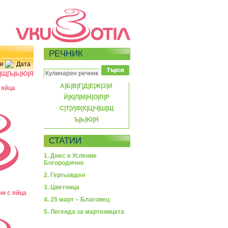
РЕЧНИК
е
Дата
|
Щ
|
Ъ
|
Ь
|
Ю
|
Я
А
|
Б
|
В
|
Г
|
Д
|
Е
|
Ж
|
З
|
И
 яйца
Й
|
К
|
Л
|
М
|
Н
|
О
|
П
|
Р
С
|
Т
|
У
|
Ф
|
Х
|
Ц
|
Ч
|
Ш
|
Щ
Ъ
|
Ь
|
Ю
|
Я
СТАТИИ
1. Днес е Успение
Богородично
2. Гергьовден
3. Цветница
и с яйца
4. 25 март – Благовец
5. Легенда за мартеницата