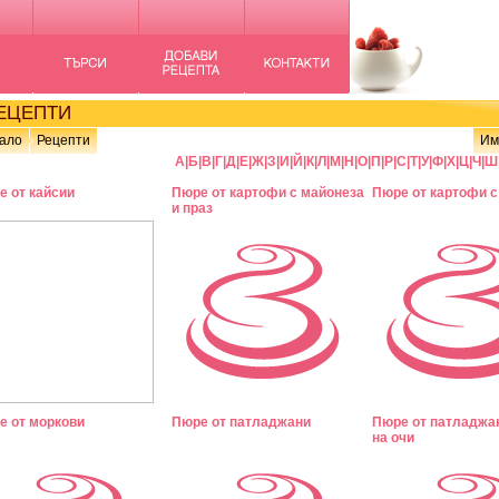
ЦЕПТИ
ало
Рецепти
Им
А
|
Б
|
В
|
Г
|
Д
|
Е
|
Ж
|
З
|
И
|
Й
|
К
|
Л
|
М
|
Н
|
О
|
П
|
Р
|
С
|
Т
|
У
|
Ф
|
Х
|
Ц
|
Ч
|
Ш
е от кайсии
Пюре от картофи с майонеза
Пюре от картофи с
и праз
е от моркови
Пюре от патладжани
Пюре от патладжан
на очи