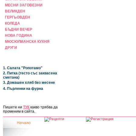
МЕСНИ ЗАГОВЕЗНИ
ВЕЛИКДЕН
ГЕРГЬОВДЕН
КОЛЕДА
БЪДНИ ВЕЧЕР
НОВА ГОДИНА
МЮСЮЛМАНСКА КУХНЯ
ДРУГИ
НАЙ-НОВИ
1. Салата "Ропотамо"
2. Питка (тесто със заквасена
сметана)
3. Домашен хляб без месене
4. Пърленки на фурна
ЗА САЙТА
Пишете ни
ТУК
какво трябва да
променим в сайта.