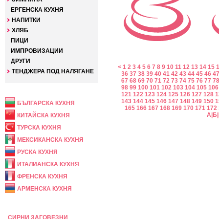
ЕРГЕНСКА КУХНЯ
НАПИТКИ
ХЛЯБ
ПИЦИ
ИМПРОВИЗАЦИИ
ДРУГИ
<
1
2
3
4
5
6
7
8
9
10
11
12
13
14
15
ТЕНДЖЕРА ПОД НАЛЯГАНЕ
36
37
38
39
40
41
42
43
44
45
46
4
67
68
69
70
71
72
73
74
75
76
77
7
НАЦИОНАЛНА
98
99
100
101
102
103
104
105
106
121
122
123
124
125
126
127
128
1
143
144
145
146
147
148
149
150
1
БЪЛГАРСКА КУХНЯ
165
166
167
168
169
170
171
172
А
|
Б
|
КИТАЙСКА КУХНЯ
ТУРСКА КУХНЯ
МЕКСИКАНСКА КУХНЯ
РУСКА КУХНЯ
ИТАЛИАНСКА КУХНЯ
ФРЕНСКА КУХНЯ
АРМЕНСКА КУХНЯ
ПРАЗНИЧНА
СИРНИ ЗАГОВЕЗНИ