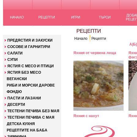
КАТЕГОРИИ
РЕЦЕПТИ
Начало
Рецепти
ПРЕДЯСТИЯ И ЗАКУСКИ
А
|
Б
|
СОСОВЕ И ГАРНИТУРИ
Яхния от червена леща
Яхни
САЛАТИ
фас
СУПИ
ЯСТИЯ С МЕСО И ПТИЦИ
ЯСТИЯ БЕЗ МЕСО
ВЕГАНСКИ
РИБИ И МОРСКИ ДАРОВЕ
ФОНДЮ
ПАСТИ И ЛАЗАНИ
ДЕСЕРТИ
ТЕСТЕНИ ПЕЧИВА БЕЗ МАЯ
Яхния с нахут
Яхни
ТЕСТЕНИ ПЕЧИВА С МАЯ
ДЕТСКА КУХНЯ
РЕЦЕПТИТЕ НА БАБА
ЗИМНИНА