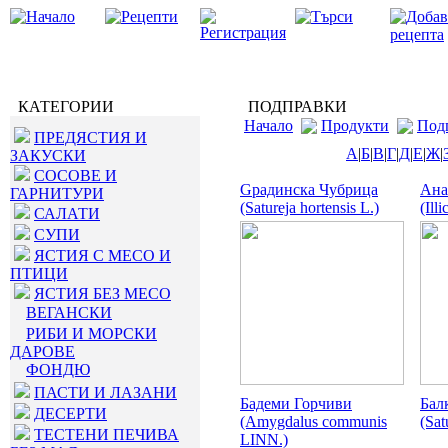
КАТЕГОРИИ
ПОДПРАВКИ
Начало
Продукти
Под
ПРЕДЯСТИЯ И
А
|
Б
|
В
|
Г
|
Д
|
Е
|
Ж
|
ЗАКУСКИ
СОСОВЕ И
Gрадинска Чубрица
Ана
ГАРНИТУРИ
(Satureja hortensis L.)
(Ill
САЛАТИ
СУПИ
ЯСТИЯ С МЕСО И
ПТИЦИ
ЯСТИЯ БЕЗ МЕСО
ВЕГАНСКИ
РИБИ И МОРСКИ
ДАРОВЕ
ФОНДЮ
ПАСТИ И ЛАЗАНИ
Бадеми Горчиви
Бал
ДЕСЕРТИ
(Amygdalus communis
(Sat
ТЕСТЕНИ ПЕЧИВА
LINN.)