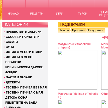
КАТЕГОРИИ
ПОДПРАВКИ
Начало
Продукти
Подправки
ПРЕДЯСТИЯ И ЗАКУСКИ
СОСОВЕ И ГАРНИТУРИ
А
|
Б
|
САЛАТИ
Магданоз (Petroselinum
Майо
СУПИ
crispum)
Moen
ЯСТИЯ С МЕСО И ПТИЦИ
ЯСТИЯ БЕЗ МЕСО
ВЕГАНСКИ
РИБИ И МОРСКИ ДАРОВЕ
ФОНДЮ
ПАСТИ И ЛАЗАНИ
ДЕСЕРТИ
ТЕСТЕНИ ПЕЧИВА БЕЗ МАЯ
ТЕСТЕНИ ПЕЧИВА С МАЯ
Маточина (Melissa officinalis
Обик
L.)
ДЕТСКА КУХНЯ
РЕЦЕПТИТЕ НА БАБА
ЗИМНИНА