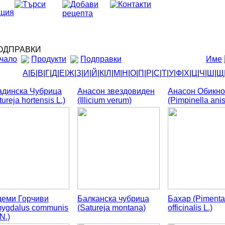
ДПРАВКИ
чало
Продукти
Подправки
Име
А
|
Б
|
В
|
Г
|
Д
|
Е
|
Ж
|
З
|
И
|
Й
|
К
|
Л
|
М
|
Н
|
О
|
П
|
Р
|
С
|
Т
|
У
|
Ф
|
Х
|
Ц
|
Ч
|
Ш
|
Щ
адинска Чубрица
Анасон звездовиден
Анасон Обикн
tureja hortensis L.)
(Illicium verum)
(Pimpinella ani
деми Горчиви
Балканска чубрица
Бахар (Pimenta
ygdalus communis
(Satureja montana)
officinalis L.)
N.)