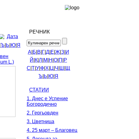
РЕЧНИК
Дата
|
Ъ
|
Ь
|
Ю
|
Я
А
|
Б
|
В
|
Г
|
Д
|
Е
|
Ж
|
З
|
И
овен
Й
|
К
|
Л
|
М
|
Н
|
О
|
П
|
Р
sum L.)
С
|
Т
|
У
|
Ф
|
Х
|
Ц
|
Ч
|
Ш
|
Щ
Ъ
|
Ь
|
Ю
|
Я
СТАТИИ
1. Днес е Успение
Богородично
2. Гергьовден
3. Цветница
4. 25 март – Благовец
5. Легенда за