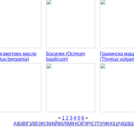
ргамотово масло
Босилек (Ocimum
Градинска мащ
trus bergamia)
basilicum)
(Thymus vulgari
<
1
2
3
4
5
6
>
А
|
Б
|
В
|
Г
|
Д
|
Е
|
Ж
|
З
|
И
|
Й
|
К
|
Л
|
М
|
Н
|
О
|
П
|
Р
|
С
|
Т
|
У
|
Ф
|
Х
|
Ц
|
Ч
|
Ш
|
Щ