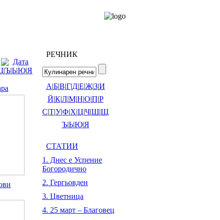
РЕЧНИК
Дата
Щ
|
Ъ
|
Ь
|
Ю
|
Я
А
|
Б
|
В
|
Г
|
Д
|
Е
|
Ж
|
З
|
И
ара
Й
|
К
|
Л
|
М
|
Н
|
О
|
П
|
Р
С
|
Т
|
У
|
Ф
|
Х
|
Ц
|
Ч
|
Ш
|
Щ
Ъ
|
Ь
|
Ю
|
Я
СТАТИИ
1. Днес е Успение
Богородично
2. Гергьовден
ови
3. Цветница
4. 25 март – Благовец