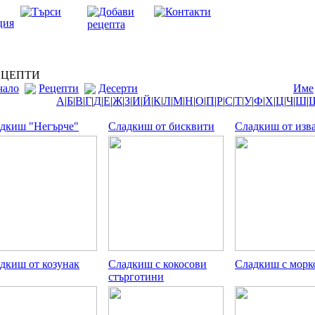
ЦЕПТИ
чало
Рецепти
Десерти
Име
А
|
Б
|
В
|
Г
|
Д
|
Е
|
Ж
|
З
|
И
|
Й
|
К
|
Л
|
М
|
Н
|
О
|
П
|
Р
|
С
|
Т
|
У
|
Ф
|
Х
|
Ц
|
Ч
|
Ш
|
дкиш "Негърче"
Сладкиш от бисквити
Сладкиш от изв
дкиш от козунак
Сладкиш с кокосови
Сладкиш с морк
стърготини