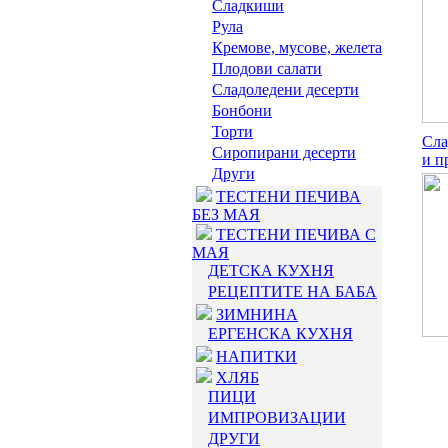
Сладкиши
Рула
Кремове, мусове, желета
Плодови салати
Сладоледени десерти
Бонбони
Торти
Сла
Сиропирани десерти
и п
Други
ТЕСТЕНИ ПЕЧИВА
БЕЗ МАЯ
ТЕСТЕНИ ПЕЧИВА С
МАЯ
ДЕТСКА КУХНЯ
РЕЦЕПТИТЕ НА БАБА
ЗИМНИНА
ЕРГЕНСКА КУХНЯ
НАПИТКИ
ХЛЯБ
ПИЦИ
ИМПРОВИЗАЦИИ
ДРУГИ