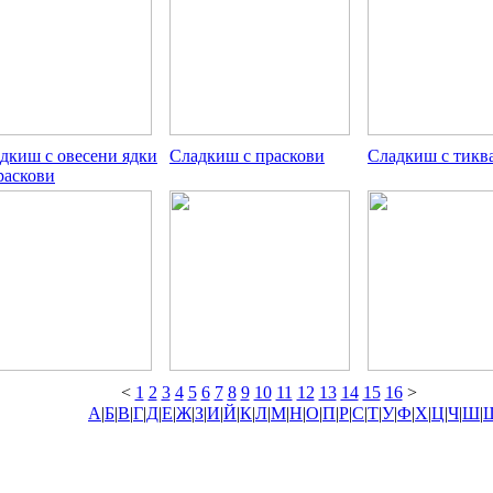
дкиш с овесени ядки
Сладкиш с праскови
Сладкиш с тикв
раскови
<
1
2
3
4
5
6
7
8
9
10
11
12
13
14
15
16
>
А
|
Б
|
В
|
Г
|
Д
|
Е
|
Ж
|
З
|
И
|
Й
|
К
|
Л
|
М
|
Н
|
О
|
П
|
Р
|
С
|
Т
|
У
|
Ф
|
Х
|
Ц
|
Ч
|
Ш
|