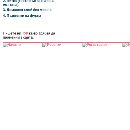
2. Питка (тесто със заквасена
сметана)
3. Домашен хляб без месене
4. Пърленки на фурна
ЗА САЙТА
Пишете ни
ТУК
какво трябва да
променим в сайта.