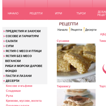
КАТЕГОРИИ
РЕЦЕПТИ
Начало
Рецепти
Десерти
ПРЕДЯСТИЯ И ЗАКУСКИ
А
|
Б
|
СОСОВЕ И ГАРНИТУРИ
Сусамки
Тикв
САЛАТИ
СУПИ
ЯСТИЯ С МЕСО И ПТИЦИ
ЯСТИЯ БЕЗ МЕСО
ВЕГАНСКИ
РИБИ И МОРСКИ ДАРОВЕ
ФОНДЮ
ПАСТИ И ЛАЗАНИ
ДЕСЕРТИ
Кексове и мъфини
Тирамису
Торт
Сладкиши
Рула
Кремове, мусове, желета
Плодови салати