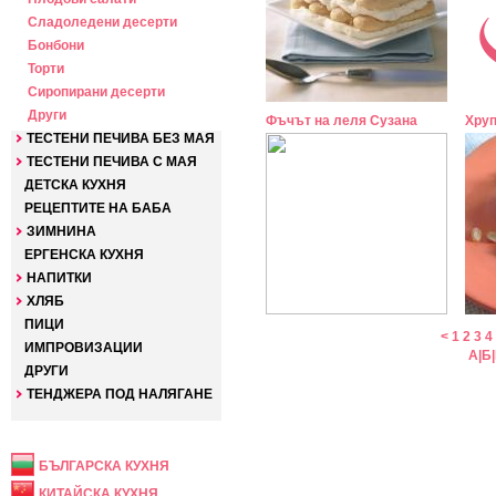
Сладоледени десерти
Бонбони
Торти
Сиропирани десерти
Други
Фъчът на леля Сузана
Хруп
ТЕСТЕНИ ПЕЧИВА БЕЗ МАЯ
ТЕСТЕНИ ПЕЧИВА С МАЯ
ДЕТСКА КУХНЯ
РЕЦЕПТИТЕ НА БАБА
ЗИМНИНА
ЕРГЕНСКА КУХНЯ
НАПИТКИ
ХЛЯБ
ПИЦИ
<
1
2
3
4
ИМПРОВИЗАЦИИ
А
|
Б
|
ДРУГИ
ТЕНДЖЕРА ПОД НАЛЯГАНЕ
НАЦИОНАЛНА
БЪЛГАРСКА КУХНЯ
КИТАЙСКА КУХНЯ