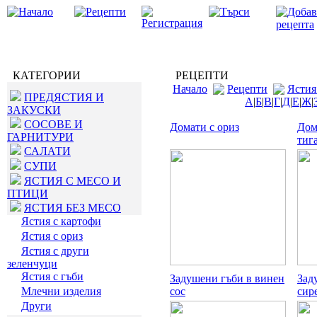
КАТЕГОРИИ
РЕЦЕПТИ
Начало
Рецепти
Ястия
ПРЕДЯСТИЯ И
А
|
Б
|
В
|
Г
|
Д
|
Е
|
Ж
|
ЗАКУСКИ
СОСОВЕ И
Домати с ориз
Дом
ГАРНИТУРИ
тиг
САЛАТИ
СУПИ
ЯСТИЯ С МЕСО И
ПТИЦИ
ЯСТИЯ БЕЗ МЕСО
Ястия с картофи
Ястия с ориз
Ястия с други
зеленчуци
Ястия с гъби
Задушени гъби в винен
Зад
Млечни изделия
сос
сир
Други