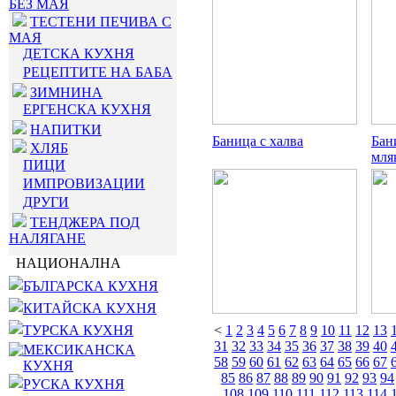
БЕЗ МАЯ
ТЕСТЕНИ ПЕЧИВА С
МАЯ
ДЕТСКА КУХНЯ
РЕЦЕПТИТЕ НА БАБА
ЗИМНИНА
ЕРГЕНСКА КУХНЯ
НАПИТКИ
Баница с халва
Бан
ХЛЯБ
мля
ПИЦИ
ИМПРОВИЗАЦИИ
ДРУГИ
ТЕНДЖЕРА ПОД
НАЛЯГАНЕ
НАЦИОНАЛНА
БЪЛГАРСКА КУХНЯ
КИТАЙСКА КУХНЯ
ТУРСКА КУХНЯ
<
1
2
3
4
5
6
7
8
9
10
11
12
13
31
32
33
34
35
36
37
38
39
40
МЕКСИКАНСКА
58
59
60
61
62
63
64
65
66
67
КУХНЯ
85
86
87
88
89
90
91
92
93
94
РУСКА КУХНЯ
108
109
110
111
112
113
114