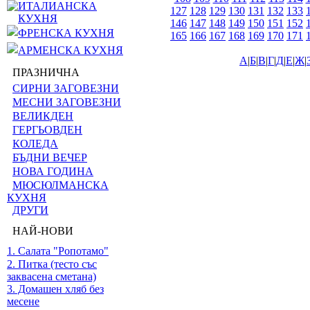
ИТАЛИАНСКА
127
128
129
130
131
132
133
КУХНЯ
146
147
148
149
150
151
152
ФРЕНСКА КУХНЯ
165
166
167
168
169
170
171
АРМЕНСКА КУХНЯ
А
|
Б
|
В
|
Г
|
Д
|
Е
|
Ж
|
ПРАЗНИЧНА
СИРНИ ЗАГОВЕЗНИ
МЕСНИ ЗАГОВЕЗНИ
ВЕЛИКДЕН
ГЕРГЬОВДЕН
КОЛЕДА
БЪДНИ ВЕЧЕР
НОВА ГОДИНА
МЮСЮЛМАНСКА
КУХНЯ
ДРУГИ
НАЙ-НОВИ
1. Салата "Ропотамо"
2. Питка (тесто със
заквасена сметана)
3. Домашен хляб без
месене