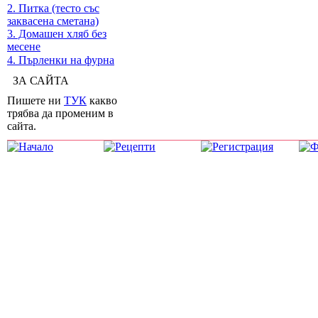
2. Питка (тесто със
заквасена сметана)
3. Домашен хляб без
месене
4. Пърленки на фурна
ЗА САЙТА
Пишете ни
ТУК
какво
трябва да променим в
сайта.