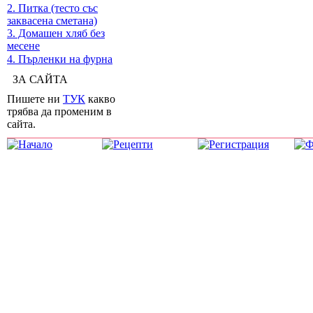
2. Питка (тесто със
заквасена сметана)
3. Домашен хляб без
месене
4. Пърленки на фурна
ЗА САЙТА
Пишете ни
ТУК
какво
трябва да променим в
сайта.