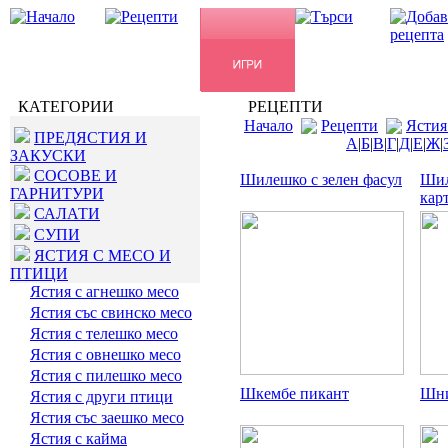
КАТЕГОРИИ
РЕЦЕПТИ
Начало
Рецепти
Ястия
ПРЕДЯСТИЯ И
А
|
Б
|
В
|
Г
|
Д
|
Е
|
Ж
|
ЗАКУСКИ
СОСОВЕ И
Шилешко с зелен фасул
Шил
ГАРНИТУРИ
кар
САЛАТИ
СУПИ
ЯСТИЯ С МЕСО И
ПТИЦИ
Ястия с агнешко месо
Ястия със свинско месо
Ястия с телешко месо
Ястия с овнешко месо
Ястия с пилешко месо
Шкембе пикант
Шни
Ястия с други птици
Ястия със заешко месо
Ястия с кайма