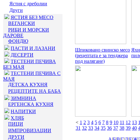
Ястия с дреболии
Други
ЯСТИЯ БЕЗ МЕСО
ВЕГАНСКИ
РИБИ И МОРСКИ
ДАРОВЕ
ФОНДЮ
ПАСТИ И ЛАЗАНИ
Шпиковано свинско месо
Яхн
ДЕСЕРТИ
(рецептата е за тенджера
пил
под налягане)
ТЕСТЕНИ ПЕЧИВА
БЕЗ МАЯ
ТЕСТЕНИ ПЕЧИВА С
МАЯ
ДЕТСКА КУХНЯ
РЕЦЕПТИТЕ НА БАБА
ЗИМНИНА
ЕРГЕНСКА КУХНЯ
НАПИТКИ
ХЛЯБ
<
1
2
3
4
5
6
7
8
9
10
11
12
13
ПИЦИ
31
32
33
34
35
36
37
38
39
40
ИМПРОВИЗАЦИИ
ДРУГИ
А
|
Б
|
В
|
Г
|
Д
|
Е
|
Ж
|