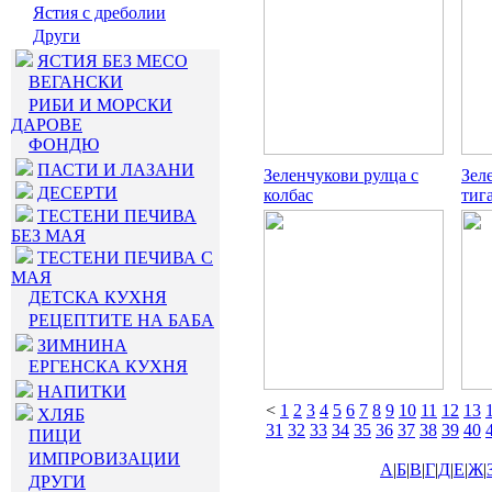
Ястия с дреболии
Други
ЯСТИЯ БЕЗ МЕСО
ВЕГАНСКИ
РИБИ И МОРСКИ
ДАРОВЕ
ФОНДЮ
ПАСТИ И ЛАЗАНИ
Зеленчукови рулца с
Зел
ДЕСЕРТИ
колбас
тиг
ТЕСТЕНИ ПЕЧИВА
БЕЗ МАЯ
ТЕСТЕНИ ПЕЧИВА С
МАЯ
ДЕТСКА КУХНЯ
РЕЦЕПТИТЕ НА БАБА
ЗИМНИНА
ЕРГЕНСКА КУХНЯ
НАПИТКИ
<
1
2
3
4
5
6
7
8
9
10
11
12
13
ХЛЯБ
31
32
33
34
35
36
37
38
39
40
ПИЦИ
ИМПРОВИЗАЦИИ
А
|
Б
|
В
|
Г
|
Д
|
Е
|
Ж
|
ДРУГИ