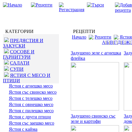
КАТЕГОРИИ
РЕЦЕПТИ
Начало
Рецепти
Ястия
ПРЕДЯСТИЯ И
А
|
Б
|
В
|
Г
|
Д
|
Е
|
Ж
|
ЗАКУСКИ
СОСОВЕ И
Задушено зеле с агнешка
Зад
ГАРНИТУРИ
флейка
САЛАТИ
СУПИ
ЯСТИЯ С МЕСО И
ПТИЦИ
Ястия с агнешко месо
Ястия със свинско месо
Ястия с телешко месо
Ястия с овнешко месо
Ястия с пилешко месо
Задушено свинско със
Зад
Ястия с други птици
зеле и картофи
дом
Ястия със заешко месо
Ястия с кайма