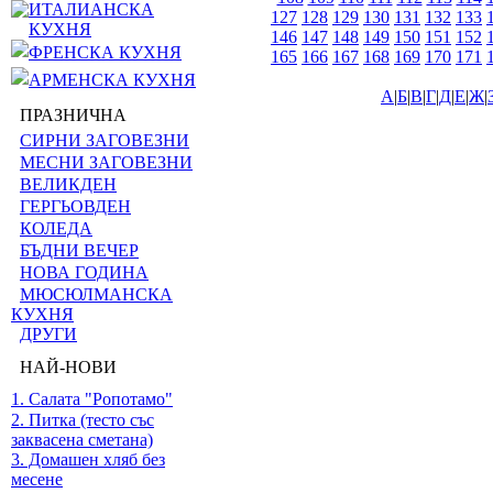
ИТАЛИАНСКА
127
128
129
130
131
132
133
КУХНЯ
146
147
148
149
150
151
152
ФРЕНСКА КУХНЯ
165
166
167
168
169
170
171
АРМЕНСКА КУХНЯ
А
|
Б
|
В
|
Г
|
Д
|
Е
|
Ж
|
ПРАЗНИЧНА
СИРНИ ЗАГОВЕЗНИ
МЕСНИ ЗАГОВЕЗНИ
ВЕЛИКДЕН
ГЕРГЬОВДЕН
КОЛЕДА
БЪДНИ ВЕЧЕР
НОВА ГОДИНА
МЮСЮЛМАНСКА
КУХНЯ
ДРУГИ
НАЙ-НОВИ
1. Салата "Ропотамо"
2. Питка (тесто със
заквасена сметана)
3. Домашен хляб без
месене