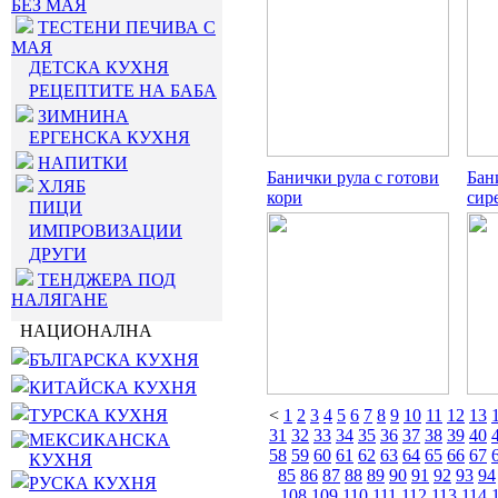
БЕЗ МАЯ
ТЕСТЕНИ ПЕЧИВА С
МАЯ
ДЕТСКА КУХНЯ
РЕЦЕПТИТЕ НА БАБА
ЗИМНИНА
ЕРГЕНСКА КУХНЯ
НАПИТКИ
Банички рула с готови
Бан
ХЛЯБ
кори
сир
ПИЦИ
ИМПРОВИЗАЦИИ
ДРУГИ
ТЕНДЖЕРА ПОД
НАЛЯГАНЕ
НАЦИОНАЛНА
БЪЛГАРСКА КУХНЯ
КИТАЙСКА КУХНЯ
ТУРСКА КУХНЯ
<
1
2
3
4
5
6
7
8
9
10
11
12
13
31
32
33
34
35
36
37
38
39
40
МЕКСИКАНСКА
58
59
60
61
62
63
64
65
66
67
КУХНЯ
85
86
87
88
89
90
91
92
93
94
РУСКА КУХНЯ
108
109
110
111
112
113
114