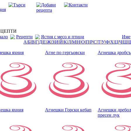
ЦЕПТИ
чало
Рецепти
Ястия с месо и птици
Име
А
|
Б
|
В
|
Г
|
Д
|
Е
|
Ж
|
З
|
И
|
Й
|
К
|
Л
|
М
|
Н
|
О
|
П
|
Р
|
С
|
Т
|
У
|
Ф
|
Х
|
Ц
|
Ч
|
Ш
|
ешка яхния
Агне по гергьовски
Агнешка дробсъ
ешка яхния
Агнешки Горски кебап
Агнешки дребол
пресен лук