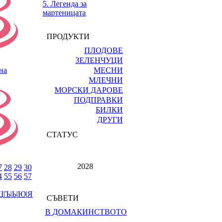
5. Легенда за
мартеницата
ПРОДУКТИ
ПЛОДОВЕ
ЗЕЛЕНЧУЦИ
на
МЕСНИ
МЛЕЧНИ
МОРСКИ ДАРОВЕ
ПОДПРАВКИ
БИЛКИ
ДРУГИ
СТАТУС
2028
7
28
29
30
4
55
56
57
Щ
|
Ъ
|
Ь
|
Ю
|
Я
СЪВЕТИ
В ДОМАКИНСТВОТО