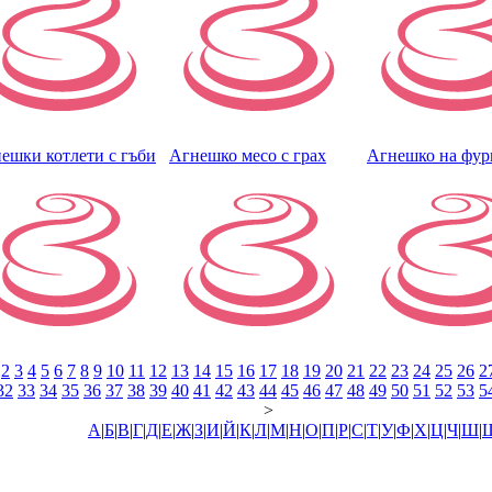
ешки котлети с гъби
Агнешко месо с грах
Агнешко на фур
2
3
4
5
6
7
8
9
10
11
12
13
14
15
16
17
18
19
20
21
22
23
24
25
26
2
32
33
34
35
36
37
38
39
40
41
42
43
44
45
46
47
48
49
50
51
52
53
5
>
А
|
Б
|
В
|
Г
|
Д
|
Е
|
Ж
|
З
|
И
|
Й
|
К
|
Л
|
М
|
Н
|
О
|
П
|
Р
|
С
|
Т
|
У
|
Ф
|
Х
|
Ц
|
Ч
|
Ш
|