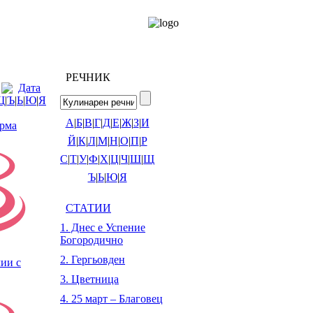
РЕЧНИК
Дата
Щ
|
Ъ
|
Ь
|
Ю
|
Я
А
|
Б
|
В
|
Г
|
Д
|
Е
|
Ж
|
З
|
И
рма
Й
|
К
|
Л
|
М
|
Н
|
О
|
П
|
Р
С
|
Т
|
У
|
Ф
|
Х
|
Ц
|
Ч
|
Ш
|
Щ
Ъ
|
Ь
|
Ю
|
Я
СТАТИИ
1. Днес е Успение
Богородично
2. Гергьовден
ии с
3. Цветница
4. 25 март – Благовец