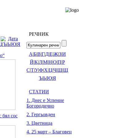
РЕЧНИК
Дата
Щ
|
Ъ
|
Ь
|
Ю
|
Я
А
|
Б
|
В
|
Г
|
Д
|
Е
|
Ж
|
З
|
И
о“
Й
|
К
|
Л
|
М
|
Н
|
О
|
П
|
Р
С
|
Т
|
У
|
Ф
|
Х
|
Ц
|
Ч
|
Ш
|
Щ
Ъ
|
Ь
|
Ю
|
Я
СТАТИИ
1. Днес е Успение
Богородично
2. Гергьовден
 бял сос
3. Цветница
4. 25 март – Благовец