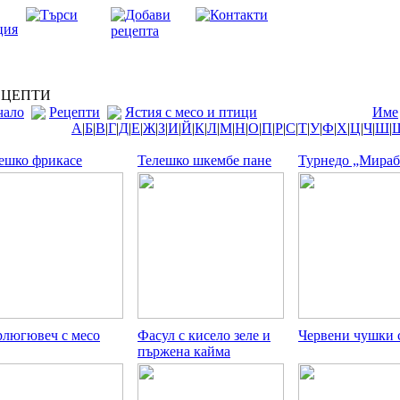
ЦЕПТИ
чало
Рецепти
Ястия с месо и птици
Име
А
|
Б
|
В
|
Г
|
Д
|
Е
|
Ж
|
З
|
И
|
Й
|
К
|
Л
|
М
|
Н
|
О
|
П
|
Р
|
С
|
Т
|
У
|
Ф
|
Х
|
Ц
|
Ч
|
Ш
|
ешко фрикасе
Телешко шкембе пане
Турнедо „Мираб
люгювеч с месо
Фасул с кисело зеле и
Червени чушки с
пържена кайма