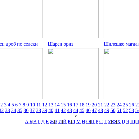
ен дроб по селски
Шарен ориз
Шилешко магда
2
3
4
5
6
7
8
9
10
11
12
13
14
15
16
17
18
19
20
21
22
23
24
25
26
2
32
33
34
35
36
37
38
39
40
41
42
43
44
45
46
47
48
49
50
51
52
53
5
>
А
|
Б
|
В
|
Г
|
Д
|
Е
|
Ж
|
З
|
И
|
Й
|
К
|
Л
|
М
|
Н
|
О
|
П
|
Р
|
С
|
Т
|
У
|
Ф
|
Х
|
Ц
|
Ч
|
Ш
|