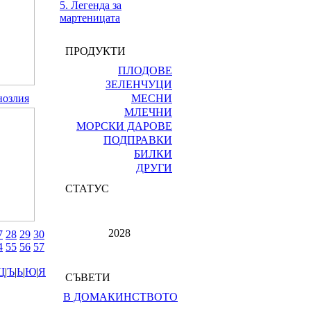
5. Легенда за
мартеницата
ПРОДУКТИ
ПЛОДОВЕ
ЗЕЛЕНЧУЦИ
нозлия
МЕСНИ
МЛЕЧНИ
МОРСКИ ДАРОВЕ
ПОДПРАВКИ
БИЛКИ
ДРУГИ
СТАТУС
2028
7
28
29
30
4
55
56
57
Щ
|
Ъ
|
Ь
|
Ю
|
Я
СЪВЕТИ
В ДОМАКИНСТВОТО