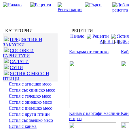
КАТЕГОРИИ
РЕЦЕПТИ
Начало
Рецепти
Ястия
ПРЕДЯСТИЯ И
А
|
Б
|
В
|
Г
|
Д
|
Е
|
Ж
|
ЗАКУСКИ
СОСОВЕ И
Кавърма от свинско
Кай
ГАРНИТУРИ
САЛАТИ
СУПИ
ЯСТИЯ С МЕСО И
ПТИЦИ
Ястия с агнешко месо
Ястия със свинско месо
Ястия с телешко месо
Ястия с овнешко месо
Ястия с пилешко месо
Кайма с картофи маслини
Кай
Ястия с други птици
и праз
Ястия със заешко месо
Ястия с кайма