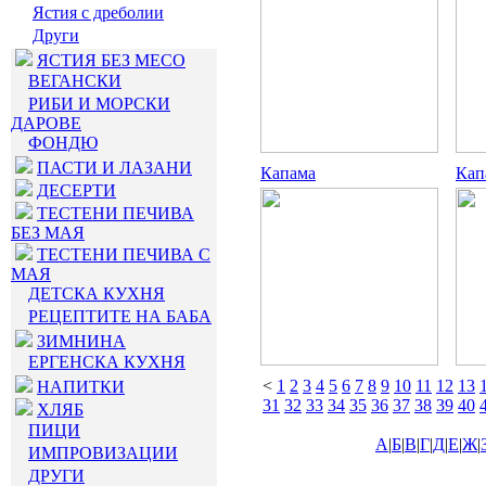
Ястия с дреболии
Други
ЯСТИЯ БЕЗ МЕСО
ВЕГАНСКИ
РИБИ И МОРСКИ
ДАРОВЕ
ФОНДЮ
ПАСТИ И ЛАЗАНИ
Капaмa
Кап
ДЕСЕРТИ
ТЕСТЕНИ ПЕЧИВА
БЕЗ МАЯ
ТЕСТЕНИ ПЕЧИВА С
МАЯ
ДЕТСКА КУХНЯ
РЕЦЕПТИТЕ НА БАБА
ЗИМНИНА
ЕРГЕНСКА КУХНЯ
<
1
2
3
4
5
6
7
8
9
10
11
12
13
НАПИТКИ
31
32
33
34
35
36
37
38
39
40
ХЛЯБ
ПИЦИ
А
|
Б
|
В
|
Г
|
Д
|
Е
|
Ж
|
ИМПРОВИЗАЦИИ
ДРУГИ