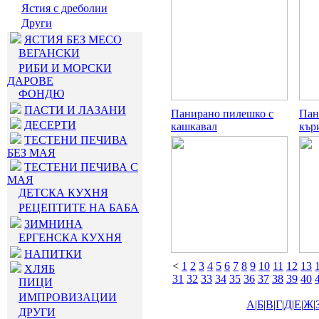
Ястия с дреболии
Други
ЯСТИЯ БЕЗ МЕСО
ВЕГАНСКИ
РИБИ И МОРСКИ
ДАРОВЕ
ФОНДЮ
ПАСТИ И ЛАЗАНИ
Панирано пилешко с
Пан
ДЕСЕРТИ
кашкавал
кър
ТЕСТЕНИ ПЕЧИВА
БЕЗ МАЯ
ТЕСТЕНИ ПЕЧИВА С
МАЯ
ДЕТСКА КУХНЯ
РЕЦЕПТИТЕ НА БАБА
ЗИМНИНА
ЕРГЕНСКА КУХНЯ
НАПИТКИ
<
1
2
3
4
5
6
7
8
9
10
11
12
13
ХЛЯБ
31
32
33
34
35
36
37
38
39
40
ПИЦИ
ИМПРОВИЗАЦИИ
А
|
Б
|
В
|
Г
|
Д
|
Е
|
Ж
|
ДРУГИ