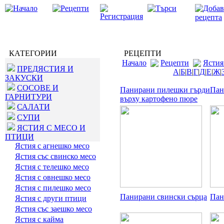
КАТЕГОРИИ
РЕЦЕПТИ
Начало
Рецепти
Ястия
ПРЕДЯСТИЯ И
А
|
Б
|
В
|
Г
|
Д
|
Е
|
Ж
|
ЗАКУСКИ
СОСОВЕ И
Панирани пилешки гърди
Пан
ГАРНИТУРИ
върху картофено пюре
САЛАТИ
СУПИ
ЯСТИЯ С МЕСО И
ПТИЦИ
Ястия с агнешко месо
Ястия със свинско месо
Ястия с телешко месо
Ястия с овнешко месо
Ястия с пилешко месо
Панирани свински сърца
Пан
Ястия с други птици
Ястия със заешко месо
Ястия с кайма