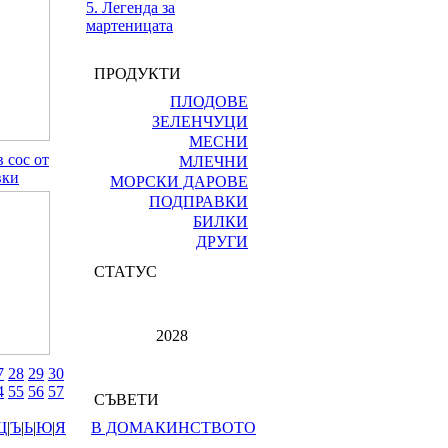
5. Легенда за
мартеницата
ПРОДУКТИ
ПЛОДОВЕ
ЗЕЛЕНЧУЦИ
МЕСНИ
 сос от
МЛЕЧНИ
вки
МОРСКИ ДАРОВЕ
ПОДПРАВКИ
БИЛКИ
ДРУГИ
СТАТУС
2028
7
28
29
30
4
55
56
57
СЪВЕТИ
Щ
|
Ъ
|
Ь
|
Ю
|
Я
В ДОМАКИНСТВОТО