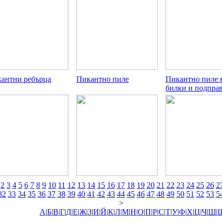
антни ребърца
Пикантно пиле
Пикантно пиле в
билки и подпра
2
3
4
5
6
7
8
9
10
11
12
13
14
15
16
17
18
19
20
21
22
23
24
25
26
2
32
33
34
35
36
37
38
39
40
41
42
43
44
45
46
47
48
49
50
51
52
53
5
>
А
|
Б
|
В
|
Г
|
Д
|
Е
|
Ж
|
З
|
И
|
Й
|
К
|
Л
|
М
|
Н
|
О
|
П
|
Р
|
С
|
Т
|
У
|
Ф
|
Х
|
Ц
|
Ч
|
Ш
|