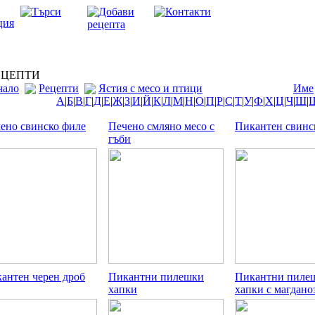
ЦЕПТИ
чало
Рецепти
Ястия с месо и птици
Име
А
|
Б
|
В
|
Г
|
Д
|
Е
|
Ж
|
З
|
И
|
Й
|
К
|
Л
|
М
|
Н
|
О
|
П
|
Р
|
С
|
Т
|
У
|
Ф
|
Х
|
Ц
|
Ч
|
Ш
|
ено свинско филе
Печено смляно месо с
Пикантен свинс
гъби
антен черен дроб
Пикантни пилешки
Пикантни пиле
хапки
хапки с магдано