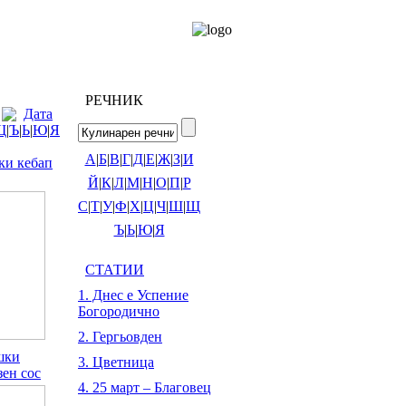
РЕЧНИК
Дата
Щ
|
Ъ
|
Ь
|
Ю
|
Я
А
|
Б
|
В
|
Г
|
Д
|
Е
|
Ж
|
З
|
И
ки кебап
Й
|
К
|
Л
|
М
|
Н
|
О
|
П
|
Р
С
|
Т
|
У
|
Ф
|
Х
|
Ц
|
Ч
|
Ш
|
Щ
Ъ
|
Ь
|
Ю
|
Я
СТАТИИ
1. Днес е Успение
Богородично
2. Гергьовден
шки
3. Цветница
зен сос
4. 25 март – Благовец